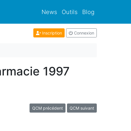
News
Outils
Blog
Inscription
Connexion
armacie 1997
QCM précédent
QCM suivant