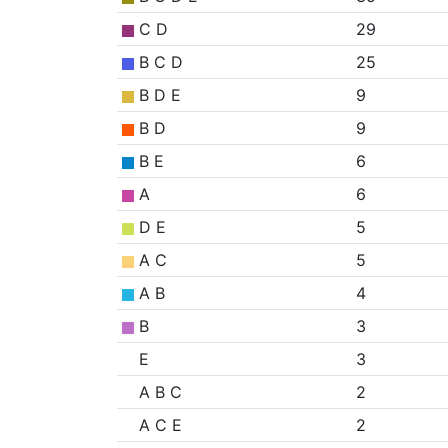
C D
29
B C D
25
B D E
9
B D
9
B E
6
A
6
D E
5
A C
5
A B
4
B
3
E
3
A B C
2
A C E
2