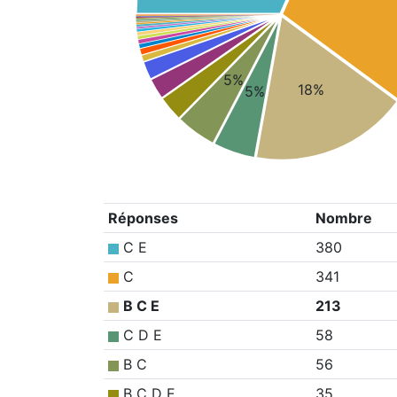
5%
18%
5%
Réponses
Nombre
C E
380
C
341
B C E
213
C D E
58
B C
56
B C D E
35