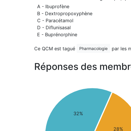
A - Ibuprofène
B - Dextropropoxyphène
C - Paracétamol
D - Diflunisasal
E - Buprénorphine
Ce QCM est tagué
par les 
Pharmacologie
Réponses des membr
32%
28%