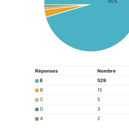
95%
Réponses
Nombre
E
529
B
15
C
5
D
3
A
2