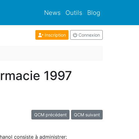
News
Outils
Blog
Inscription
Connexion
armacie 1997
QCM précédent
QCM suivant
hanol consiste à administrer: