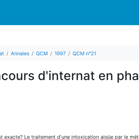
at
Annales
QCM
1997
QCM n°21
ours d'internat en ph
st exacte? Le traitement d'une intoxication aigüe par le mét