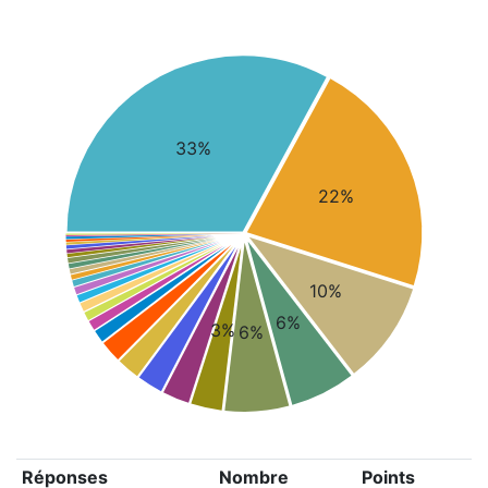
33%
22%
10%
6%
3%
6%
Réponses
Nombre
Points