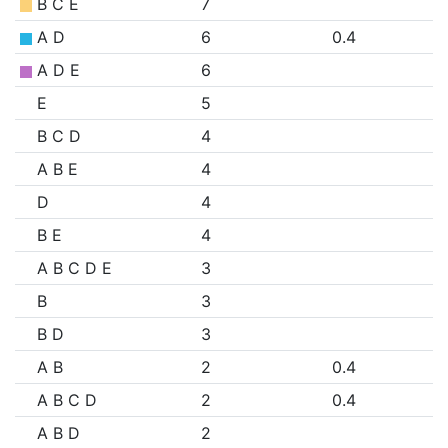
B C E
7
A D
6
0.4
A D E
6
E
5
B C D
4
A B E
4
D
4
B E
4
A B C D E
3
B
3
B D
3
A B
2
0.4
A B C D
2
0.4
A B D
2