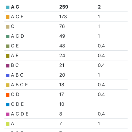
A C
259
2
A C E
173
1
C
76
1
A C D
49
1
C E
48
0.4
A E
24
0.4
B C
21
0.4
A B C
20
1
A B C E
18
0.4
C D
17
0.4
C D E
10
A C D E
8
0.4
A
7
1