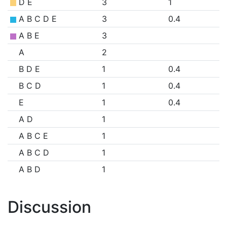
D E
3
1
A B C D E
3
0.4
A B E
3
A
2
B D E
1
0.4
B C D
1
0.4
E
1
0.4
A D
1
A B C E
1
A B C D
1
A B D
1
Discussion