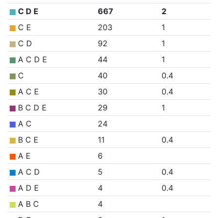
C D E
667
2
C E
203
1
C D
92
1
A C D E
44
1
C
40
0.4
A C E
30
0.4
B C D E
29
1
A C
24
B C E
11
0.4
A E
6
A C D
5
0.4
A D E
4
0.4
A B C
4