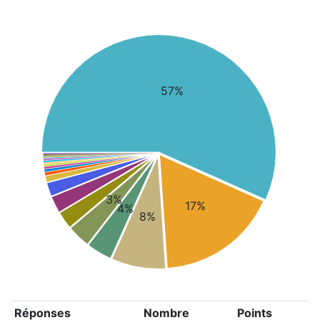
57%
3%
17%
4%
8%
Réponses
Nombre
Points