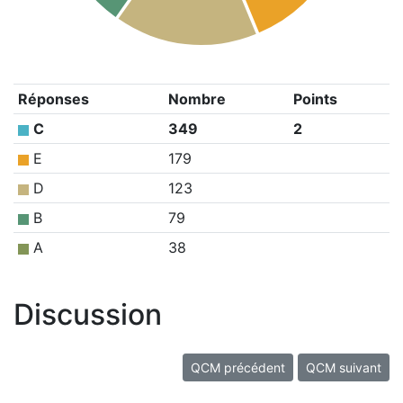
Réponses
Nombre
Points
C
349
2
E
179
D
123
B
79
A
38
Discussion
QCM précédent
QCM suivant