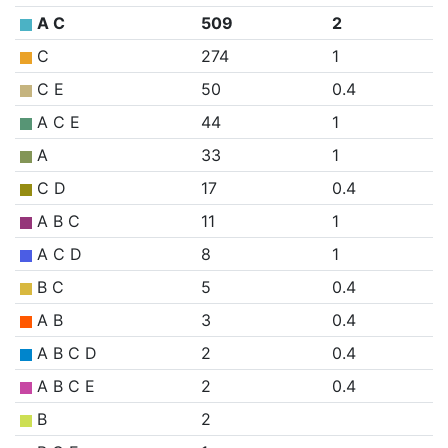
A C
509
2
C
274
1
C E
50
0.4
A C E
44
1
A
33
1
C D
17
0.4
A B C
11
1
A C D
8
1
B C
5
0.4
A B
3
0.4
A B C D
2
0.4
A B C E
2
0.4
B
2