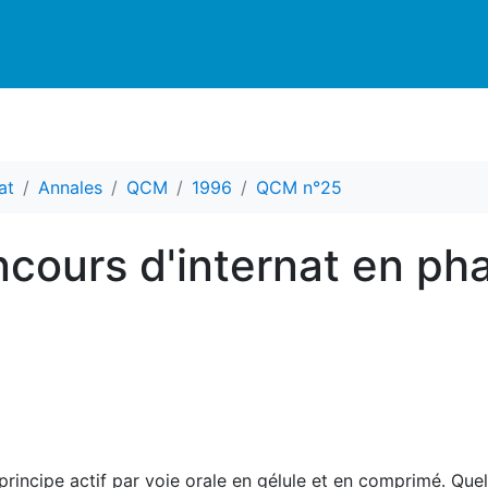
at
Annales
QCM
1996
QCM n°25
cours d'internat en ph
 principe actif par voie orale en gélule et en comprimé. Q