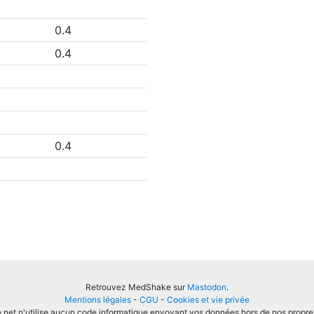
0.4
0.4
0.4
Retrouvez MedShake sur
Mastodon
.
Mentions légales
-
CGU
-
Cookies et vie privée
et n'utilise aucun code informatique envoyant vos données hors de nos propre