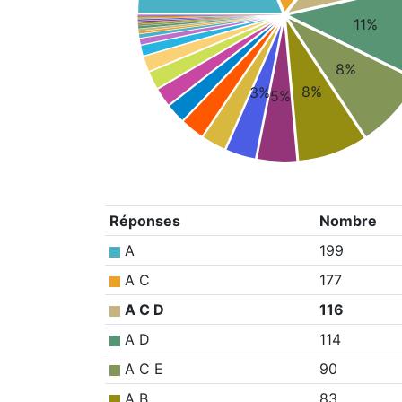
11%
8%
8%
3%
5%
Réponses
Nombre
A
199
A C
177
A C D
116
A D
114
A C E
90
A B
83