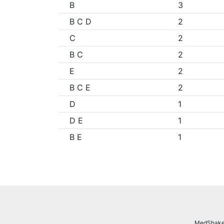
B
3
B C D
2
C
2
B C
2
E
2
B C E
2
D
1
D E
1
B E
1
MedShake.n