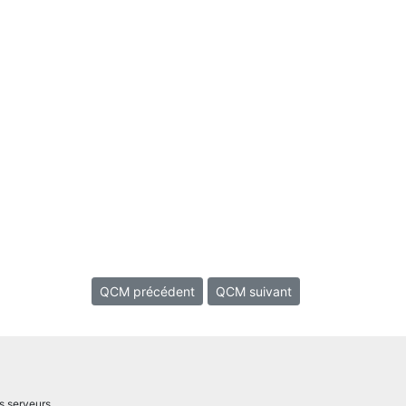
QCM précédent
QCM suivant
s serveurs.