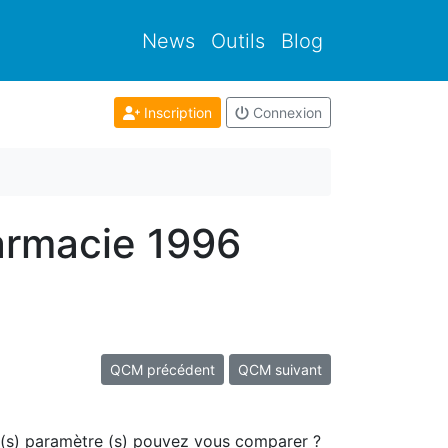
News
Outils
Blog
Inscription
Connexion
armacie 1996
QCM précédent
QCM suivant
uel(s) paramètre (s) pouvez vous comparer ?