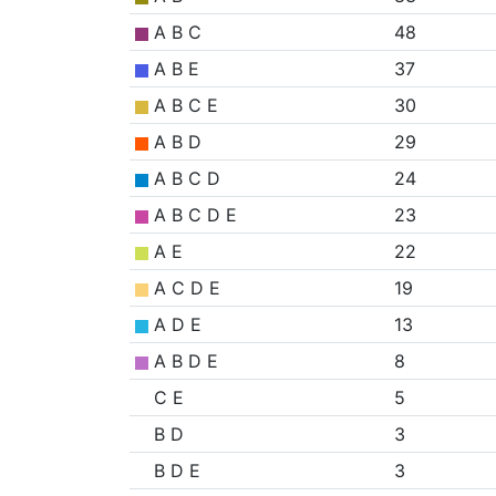
A B C
48
A B E
37
A B C E
30
A B D
29
A B C D
24
A B C D E
23
A E
22
A C D E
19
A D E
13
A B D E
8
C E
5
B D
3
B D E
3