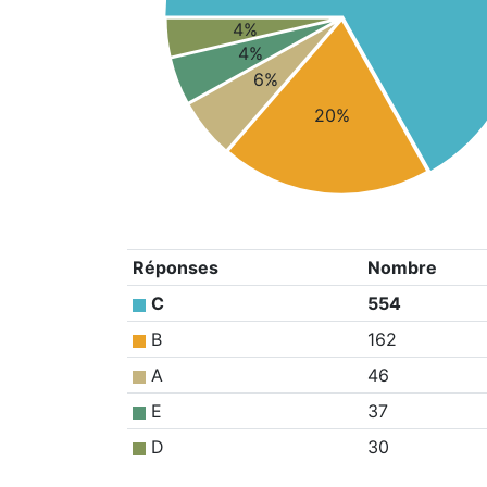
4%
4%
6%
20%
Réponses
Nombre
C
554
B
162
A
46
E
37
D
30