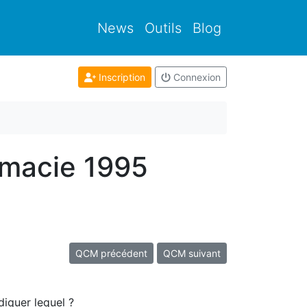
News
Outils
Blog
Inscription
Connexion
rmacie 1995
QCM précédent
QCM suivant
diquer lequel ?