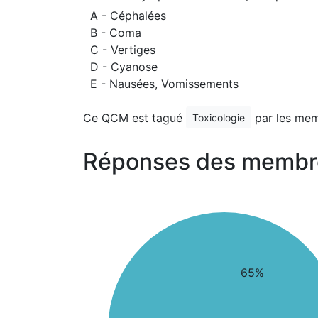
A - Céphalées
B - Coma
C - Vertiges
D - Cyanose
E - Nausées, Vomissements
Ce QCM est tagué
par les mem
Toxicologie
Réponses des membr
65%