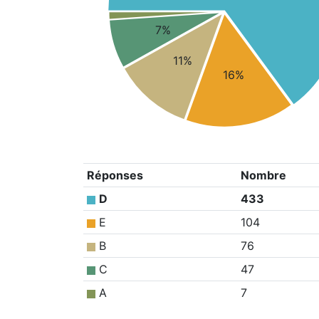
7%
11%
16%
Réponses
Nombre
D
433
E
104
B
76
C
47
A
7