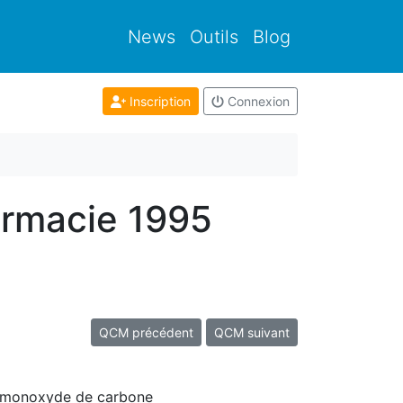
News
Outils
Blog
Inscription
Connexion
armacie 1995
QCM précédent
QCM suivant
 le monoxyde de carbone