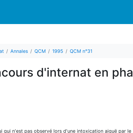
at
Annales
QCM
1995
QCM n°31
cours d'internat en ph
ui qui n'est pas observé lors d'une intoxication aiguë par