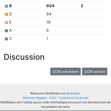
B
604
2
D
84
E
18
A
6
C
1
Discussion
QCM précédent
QCM suivant
Retrouvez MedShake sur
Mastodon
.
Mentions légales
-
CGU
-
Cookies et vie privée
MedShake.net n'utilise aucun code informatique envoyant vos données hors de
nos propres serveurs.