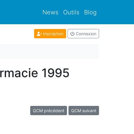
News
Outils
Blog
Inscription
Connexion
armacie 1995
QCM précédent
QCM suivant