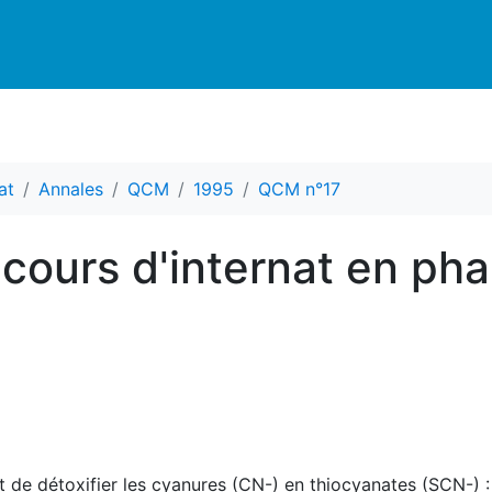
at
Annales
QCM
1995
QCM n°17
ours d'internat en ph
 de détoxifier les cyanures (CN-) en thiocyanates (SCN-) :