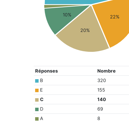
10%
22%
20%
Réponses
Nombre
B
320
E
155
C
140
D
69
A
8