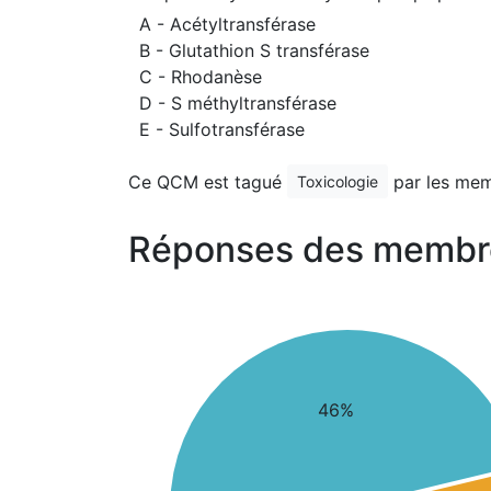
A - Acétyltransférase
B - Glutathion S transférase
C - Rhodanèse
D - S méthyltransférase
E - Sulfotransférase
Ce QCM est tagué
par les mem
Toxicologie
Réponses des membr
46%