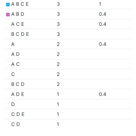
A B C E
3
1
A B D
3
0.4
A C E
3
0.4
B C D E
3
A
2
0.4
A D
2
A C
2
C
2
B C D
2
A D E
1
0.4
D
1
C D E
1
C D
1