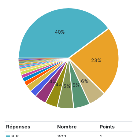
40%
23%
6%
4%
4%
5%
5%
Réponses
Nombre
Points
B E
302
1