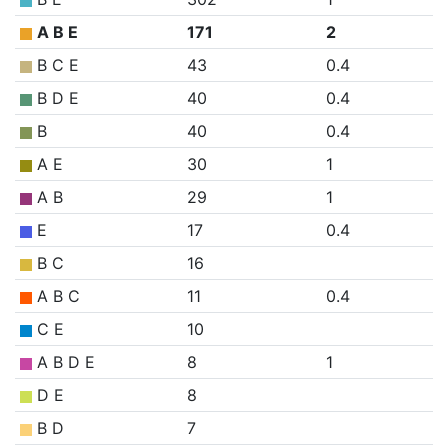
A B E
171
2
B C E
43
0.4
B D E
40
0.4
B
40
0.4
A E
30
1
A B
29
1
E
17
0.4
B C
16
A B C
11
0.4
C E
10
A B D E
8
1
D E
8
B D
7