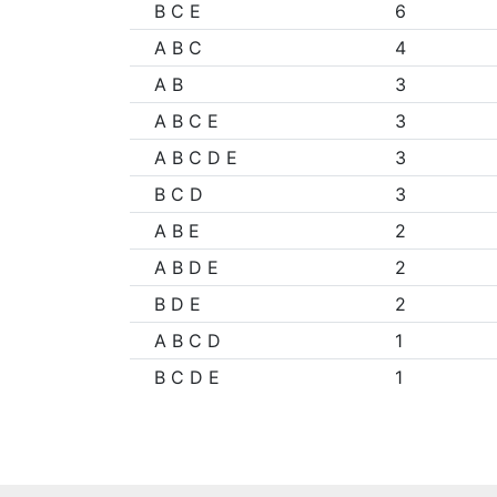
B C E
6
A B C
4
A B
3
A B C E
3
A B C D E
3
B C D
3
A B E
2
A B D E
2
B D E
2
A B C D
1
B C D E
1