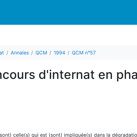
at
Annales
QCM
1994
QCM n°57
cours d'internat en ph
sont) celle(s) qui est (sont) impliquée(s) dans la dégradat