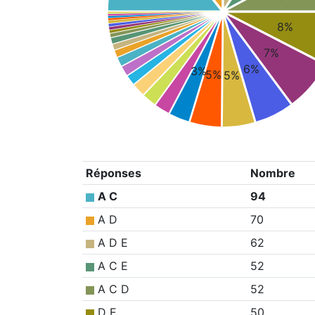
8%
7%
6%
3%
5%
5%
Réponses
Nombre
A C
94
A D
70
A D E
62
A C E
52
A C D
52
D E
50