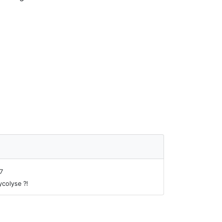
7
ycolyse ?!