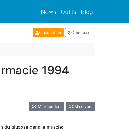
News
Outils
Blog
Inscription
Connexion
armacie 1994
QCM précédent
QCM suivant
ion du glucose dans le muscle: