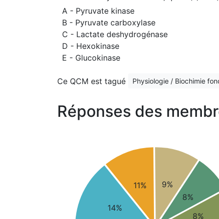
A - Pyruvate kinase
B - Pyruvate carboxylase
C - Lactate deshydrogénase
D - Hexokinase
E - Glucokinase
Ce QCM est tagué
Physiologie / Biochimie fo
Réponses des membr
9%
11%
8%
14%
8%