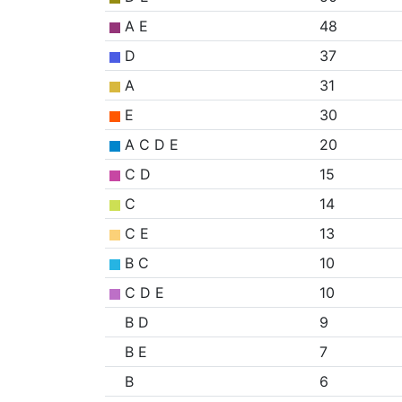
A E
48
D
37
A
31
E
30
A C D E
20
C D
15
C
14
C E
13
B C
10
C D E
10
B D
9
B E
7
B
6