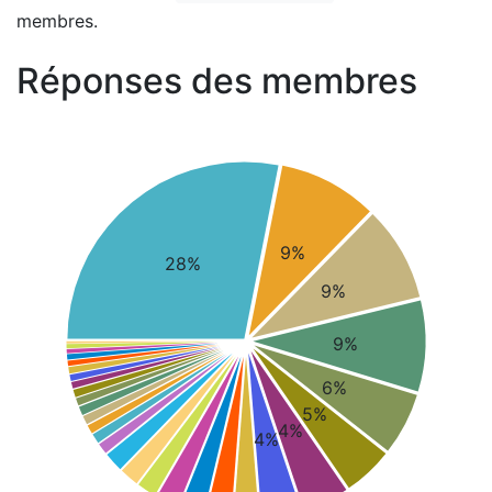
membres.
Réponses des membres
9%
28%
9%
9%
6%
5%
4%
4%