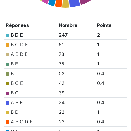
Réponses
Nombre
Points
B D E
247
2
B C D E
81
1
A B D E
78
1
B E
75
1
B
52
0.4
B C E
42
0.4
B C
39
A B E
34
0.4
B D
22
1
A B C D E
22
0.4