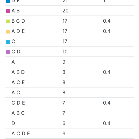
D E
21
1
A B
20
B C D
17
0.4
A D E
17
0.4
C
17
C D
10
A
9
A B D
8
0.4
A C E
8
A C
8
C D E
7
0.4
A B C
7
D
6
0.4
A C D E
6