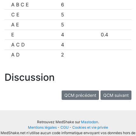
A B C E
6
C E
5
A E
5
E
4
0.4
A C D
4
A D
2
Discussion
QCM précédent
QCM suivant
Retrouvez MedShake sur
Mastodon
.
Mentions légales
-
CGU
-
Cookies et vie privée
MedShake.net n'utilise aucun code informatique envoyant vos données hors de