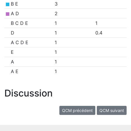
B E
3
A D
2
B C D E
1
1
D
1
0.4
A C D E
1
E
1
A
1
A E
1
Discussion
QCM précédent
QCM suivant