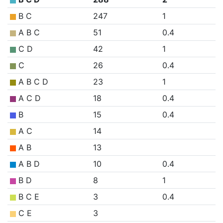
B C
247
1
A B C
51
0.4
C D
42
1
C
26
0.4
A B C D
23
1
A C D
18
0.4
B
15
0.4
A C
14
A B
13
A B D
10
0.4
B D
8
1
B C E
3
0.4
C E
3