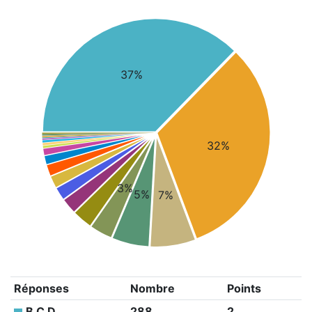
37%
32%
3%
5%
7%
Réponses
Nombre
Points
B C D
288
2