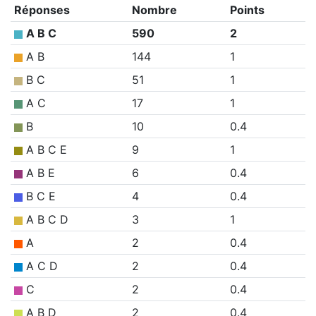
Réponses
Nombre
Points
A B C
590
2
A B
144
1
B C
51
1
A C
17
1
B
10
0.4
A B C E
9
1
A B E
6
0.4
B C E
4
0.4
A B C D
3
1
A
2
0.4
A C D
2
0.4
C
2
0.4
A B D
2
0.4