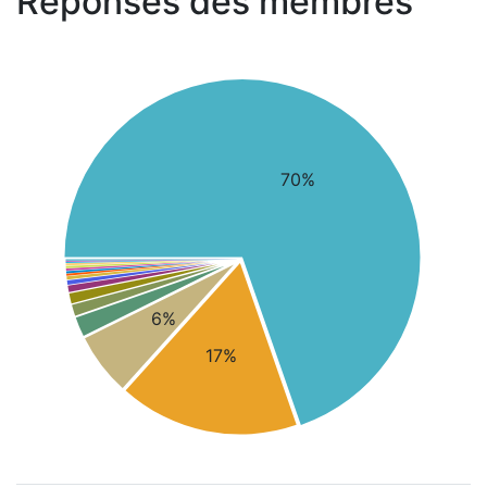
Réponses des membres
70%
6%
17%