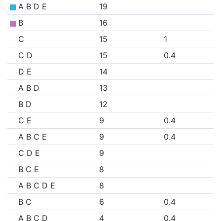
A B D E
19
B
16
C
15
1
C D
15
0.4
D E
14
A B D
13
B D
12
C E
9
0.4
A B C E
9
0.4
C D E
9
B C E
8
A B C D E
8
B C
6
0.4
A B C D
4
0.4