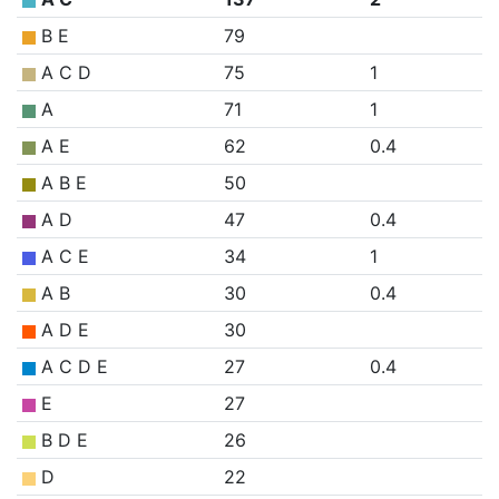
B E
79
A C D
75
1
A
71
1
A E
62
0.4
A B E
50
A D
47
0.4
A C E
34
1
A B
30
0.4
A D E
30
A C D E
27
0.4
E
27
B D E
26
D
22