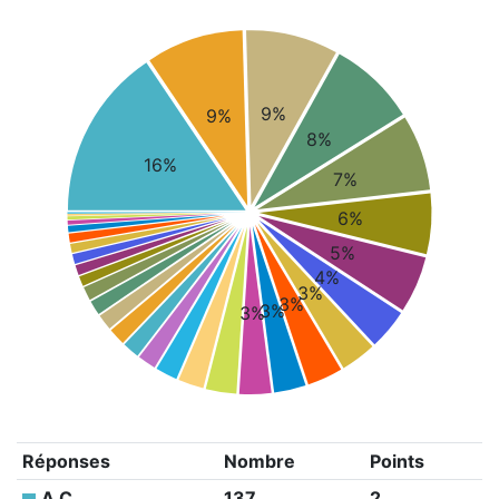
9%
9%
8%
16%
7%
6%
5%
4%
3%
3%
3%
3%
Réponses
Nombre
Points
A C
137
2