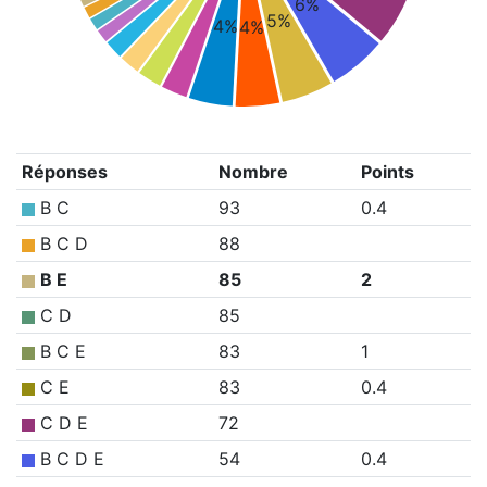
6%
5%
4%
4%
Réponses
Nombre
Points
B C
93
0.4
B C D
88
B E
85
2
C D
85
B C E
83
1
C E
83
0.4
C D E
72
B C D E
54
0.4