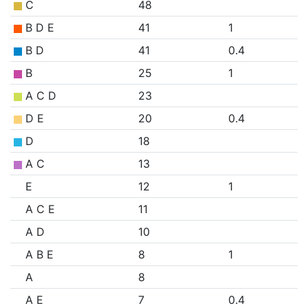
C
48
B D E
41
1
B D
41
0.4
B
25
1
A C D
23
D E
20
0.4
D
18
A C
13
E
12
1
A C E
11
A D
10
A B E
8
1
A
8
A E
7
0.4