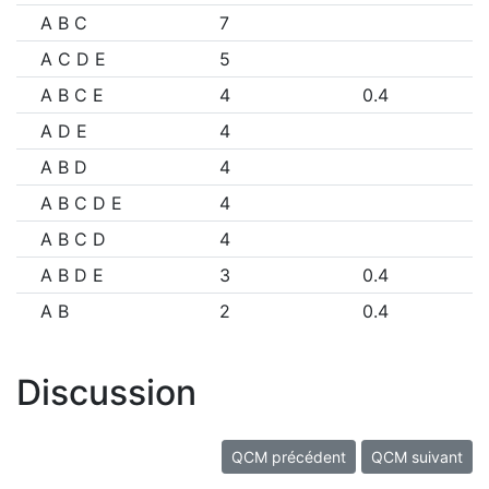
A B C
7
A C D E
5
A B C E
4
0.4
A D E
4
A B D
4
A B C D E
4
A B C D
4
A B D E
3
0.4
A B
2
0.4
Discussion
QCM précédent
QCM suivant