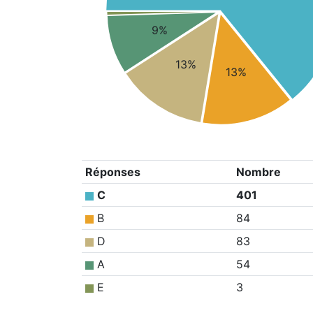
9%
13%
13%
Réponses
Nombre
C
401
B
84
D
83
A
54
E
3