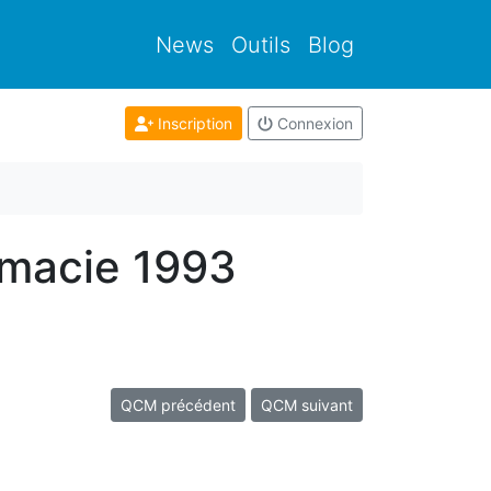
News
Outils
Blog
Inscription
Connexion
rmacie 1993
QCM précédent
QCM suivant