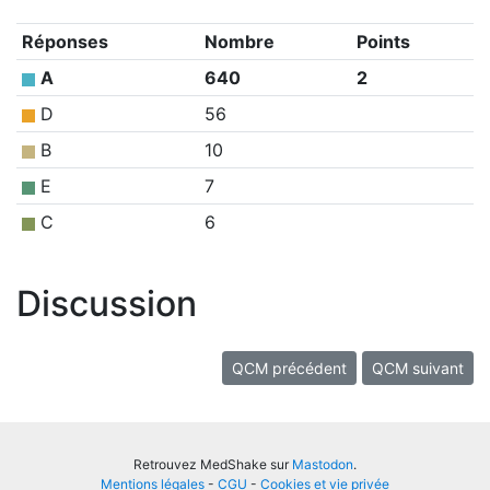
Réponses
Nombre
Points
A
640
2
D
56
B
10
E
7
C
6
Discussion
QCM précédent
QCM suivant
Retrouvez MedShake sur
Mastodon
.
Mentions légales
-
CGU
-
Cookies et vie privée