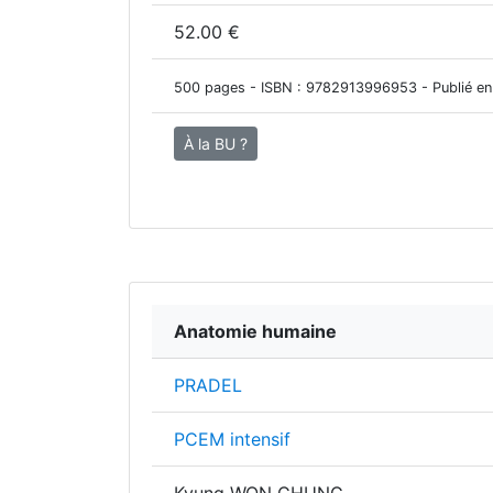
52.00 €
500 pages - ISBN :
9782913996953
- Publié e
À la BU ?
Anatomie humaine
PRADEL
PCEM intensif