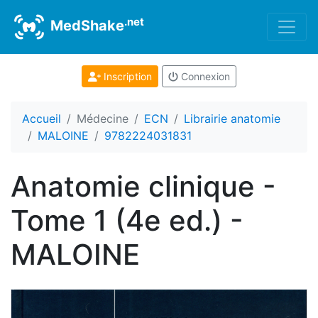
.net
MedShake
Inscription
Connexion
Accueil
Médecine
ECN
Librairie anatomie
MALOINE
9782224031831
Anatomie clinique -
Tome 1 (4e ed.) -
MALOINE