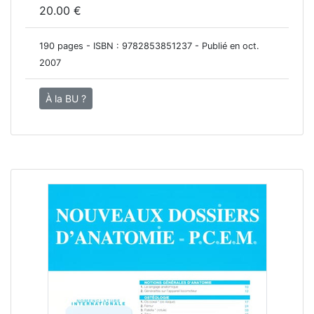
20.00 €
190 pages - ISBN :
9782853851237
- Publié en oct.
2007
À la BU ?