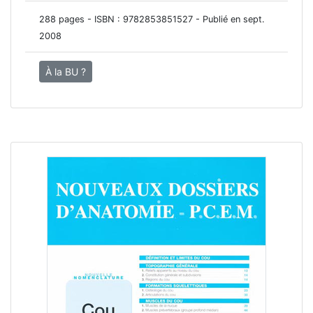
288 pages - ISBN :
9782853851527
- Publié en sept.
2008
À la BU ?