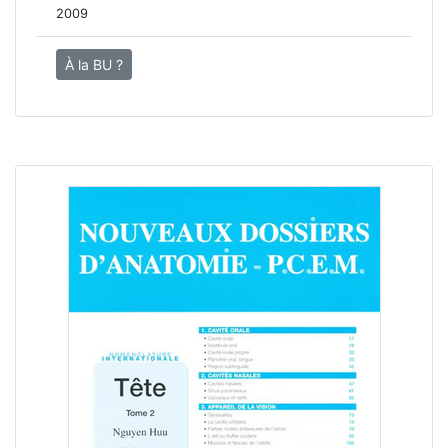
2009
À la BU ?