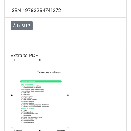
ISBN :
9782294741272
À la BU ?
Extraits PDF