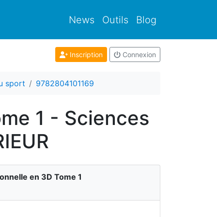
News
Outils
Blog
Inscription
Connexion
u sport
9782804101169
ome 1 - Sciences
RIEUR
ionnelle en 3D Tome 1