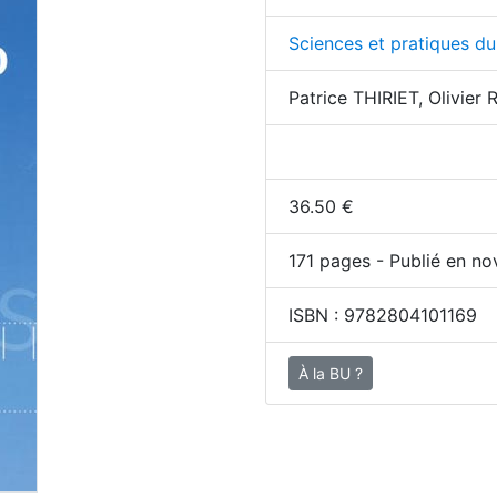
Sciences et pratiques du
Patrice THIRIET, Olivie
36.50
€
171
pages - Publié en no
ISBN :
9782804101169
À la BU ?