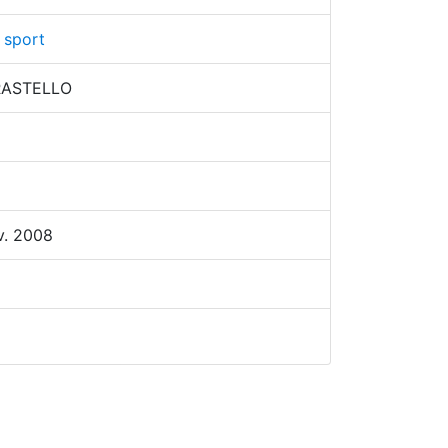
 sport
r RASTELLO
v. 2008