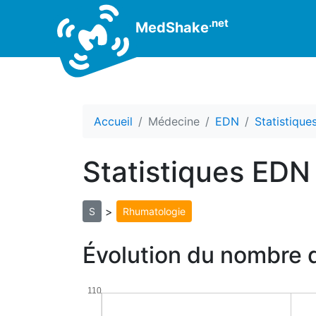
.net
MedShake
Accueil
Médecine
EDN
Statistiqu
Statistiques EDN
>
S
Rhumatologie
Évolution du nombre 
110