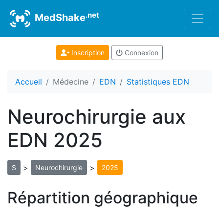
.net
MedShake
Inscription
Connexion
Accueil
Médecine
EDN
Statistiques EDN
Neurochirurgie aux
EDN 2025
>
>
S
Neurochirurgie
2025
Répartition géographique