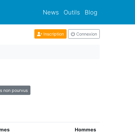
News
Outils
Blog
Inscription
Connexion
s non pourvus
mes
Hommes