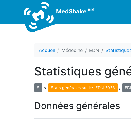
.net
MedShake
Accueil
Médecine
EDN
Statistiqu
Statistiques gén
>
/
S
Stats générales sur les EDN 2026
EDN
Données générales