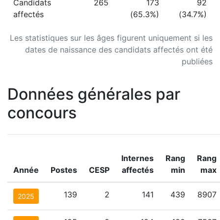
Candidats
265
173
92
affectés
(65.3%)
(34.7%)
Les statistiques sur les âges figurent uniquement si les
dates de naissance des candidats affectés ont été
publiées
Données générales par
concours
Internes
Rang
Rang
Année
Postes
CESP
affectés
min
max
139
2
141
439
8907
2025