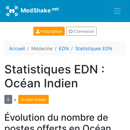
.net
MedShake
Inscription
Connexion
Accueil
Médecine
EDN
Statistiques EDN
Statistiques EDN :
Océan Indien
>
S
Océan Indien
Évolution du nombre de
postes offerts en Océan