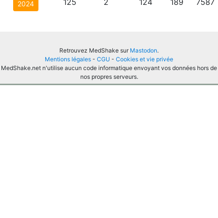
125
2
124
189
7587
2024
Retrouvez MedShake sur
Mastodon
.
Mentions légales
-
CGU
-
Cookies et vie privée
MedShake.net n'utilise aucun code informatique envoyant vos données hors de
nos propres serveurs.