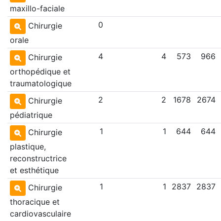
maxillo-faciale
0
Chirurgie
orale
4
4
573
966
Chirurgie
orthopédique et
traumatologique
2
2
1678
2674
Chirurgie
pédiatrique
1
1
644
644
Chirurgie
plastique,
reconstructrice
et esthétique
1
1
2837
2837
Chirurgie
thoracique et
cardiovasculaire