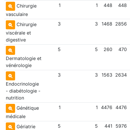
1
1
448
448
Chirurgie
vasculaire
3
3
1468
2856
Chirurgie
viscérale et
digestive
5
5
260
470
Dermatologie et
vénérologie
3
3
1563
2634
Endocrinologie
- diabétologie -
nutrition
1
1
4476
4476
Génétique
médicale
5
5
441
5976
Gériatrie