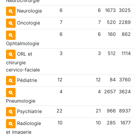
Neurochirurgie
6
6
1673
3025
Neurologie
7
7
520
2289
Oncologie
6
6
160
862
Ophtalmologie
3
3
512
1114
ORL et
chirurgie
cervico-faciale
12
12
84
3760
Pédiatrie
4
4
2657
3624
Pneumologie
22
21
966
8937
Psychiatrie
10
10
285
1677
Radiologie
et imagerie