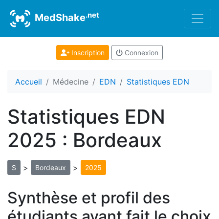
.net
MedShake
Inscription
Connexion
Accueil
Médecine
EDN
Statistiques EDN
Statistiques EDN
2025 : Bordeaux
>
>
S
Bordeaux
2025
Synthèse et profil des
étudiants ayant fait le choix