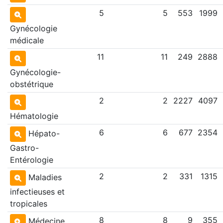
5
5
553
1999
Gynécologie
médicale
11
11
249
2888
Gynécologie-
obstétrique
2
2
2227
4097
Hématologie
6
6
677
2354
Hépato-
Gastro-
Entérologie
2
2
331
1315
Maladies
infectieuses et
tropicales
8
8
9
355
Médecine