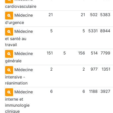
cardiovasculaire
21
21
502
5383
Médecine
d'urgence
5
5
5331
8944
Médecine
et santé au
travail
151
5
156
514
7799
Médecine
générale
2
2
977
1351
Médecine
intensive -
réanimation
6
6
1188
3927
Médecine
interne et
immunologie
clinique