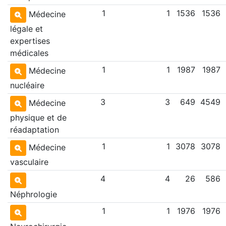
1
1
1536
1536
Médecine
légale et
expertises
médicales
1
1
1987
1987
Médecine
nucléaire
3
3
649
4549
Médecine
physique et de
réadaptation
1
1
3078
3078
Médecine
vasculaire
4
4
26
586
Néphrologie
1
1
1976
1976