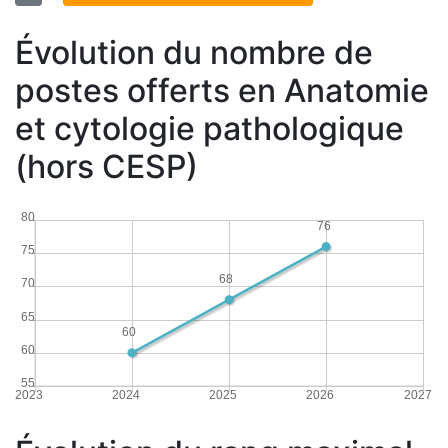
Évolution du nombre de
postes offerts en Anatomie
et cytologie pathologique
(hors CESP)
80
76
75
68
70
65
60
60
55
2023
2024
2025
2026
2027