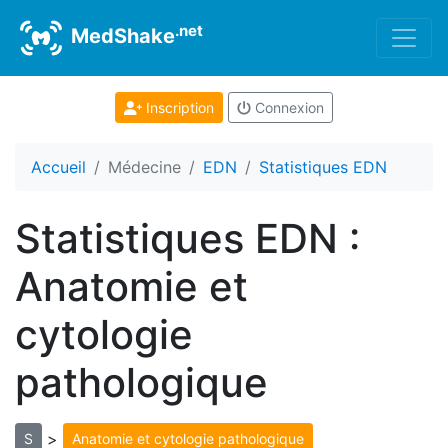
.net
MedShake
Inscription
Connexion
Accueil
Médecine
EDN
Statistiques EDN
Statistiques EDN :
Anatomie et
cytologie
pathologique
>
S
Anatomie et cytologie pathologique