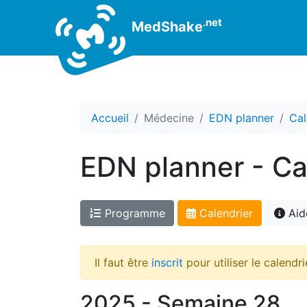
.net
MedShake
Accueil
Médecine
EDN planner
Cal
EDN planner - Ca
Programme
Calendrier
Aid
Il faut être
inscrit
pour utiliser le calendri
2025 - Semaine 28