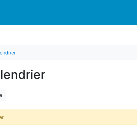
endrier
lendrier
e
er