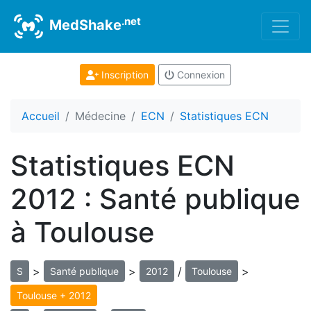
.net
MedShake
Inscription
Connexion
Accueil
Médecine
ECN
Statistiques ECN
Statistiques ECN
2012 : Santé publique
à Toulouse
>
>
/
>
S
Santé publique
2012
Toulouse
Toulouse + 2012