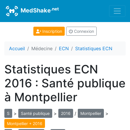
.net
MedShake
Inscription
Connexion
Accueil
Médecine
ECN
Statistiques ECN
Statistiques ECN
2016 : Santé publique
à Montpellier
>
>
/
>
S
Santé publique
2016
Montpellier
Montpellier + 2016