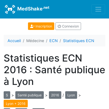
.net
MedShake
Inscription
Connexion
Accueil
Médecine
ECN
Statistiques ECN
Statistiques ECN
2016 : Santé publique
à Lyon
>
>
/
>
S
Santé publique
2016
Lyon
Lyon + 2016