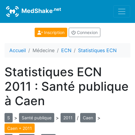
.net
MedShake
Inscription
Connexion
Accueil
Médecine
ECN
Statistiques ECN
Statistiques ECN
2011 : Santé publique
à Caen
>
>
/
>
S
Santé publique
2011
Caen
Caen + 2011