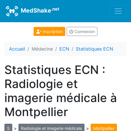
.net
MedShake
Inscription
Connexion
Accueil
Médecine
ECN
Statistiques ECN
Statistiques ECN :
Radiologie et
imagerie médicale à
Montpellier
>
>
S
Radiologie et imagerie médicale
Montpellier