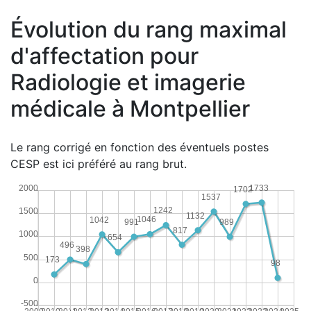
Évolution du rang maximal
d'affectation pour
Radiologie et imagerie
médicale à Montpellier
Le rang corrigé en fonction des éventuels postes
CESP est ici préféré au rang brut.
1733
2000
1702
1537
1242
1500
1132
1046
1042
991
989
817
1000
654
496
398
500
173
98
0
-500