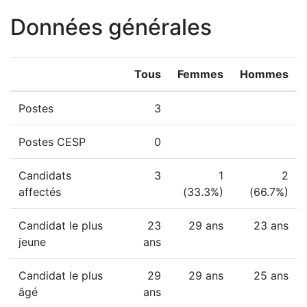
Données générales
Tous
Femmes
Hommes
Postes
3
Postes CESP
0
Candidats
3
1
2
affectés
(33.3%)
(66.7%)
Candidat le plus
23
29 ans
23 ans
jeune
ans
Candidat le plus
29
29 ans
25 ans
âgé
ans