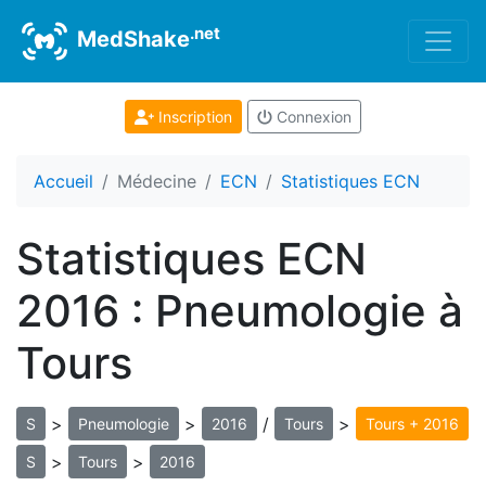
.net
MedShake
Inscription
Connexion
Accueil
Médecine
ECN
Statistiques ECN
Statistiques ECN
2016 : Pneumologie à
Tours
>
>
/
>
S
Pneumologie
2016
Tours
Tours + 2016
>
>
S
Tours
2016