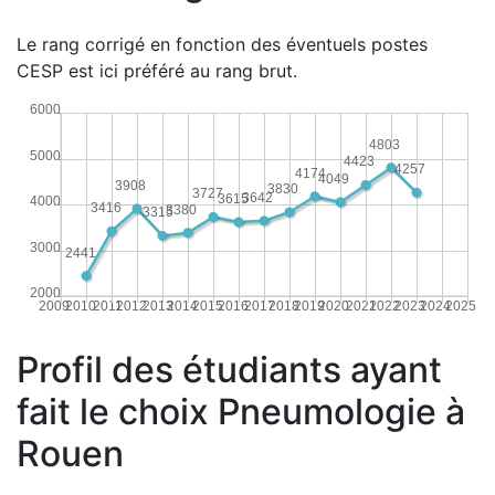
Le rang corrigé en fonction des éventuels postes
CESP est ici préféré au rang brut.
6000
4803
5000
4423
4257
4174
4049
3908
3830
3727
3642
3615
4000
3416
3380
3315
3000
2441
2000
2009
2010
2011
2012
2013
2014
2015
2016
2017
2018
2019
2020
2021
2022
2023
2024
2025
Profil des étudiants ayant
fait le choix Pneumologie à
Rouen