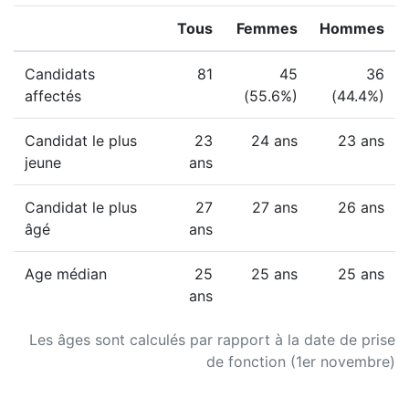
Tous
Femmes
Hommes
Candidats
81
45
36
affectés
(55.6%)
(44.4%)
Candidat le plus
23
24 ans
23 ans
jeune
ans
Candidat le plus
27
27 ans
26 ans
âgé
ans
Age médian
25
25 ans
25 ans
ans
Les âges sont calculés par rapport à la date de prise
de fonction (1er novembre)