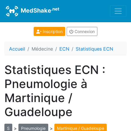
.net
MedShake
Inscription
Connexion
Accueil
Médecine
ECN
Statistiques ECN
Statistiques ECN :
Pneumologie à
Martinique /
Guadeloupe
>
>
S
Pneumologie
Martinique / Guadeloupe