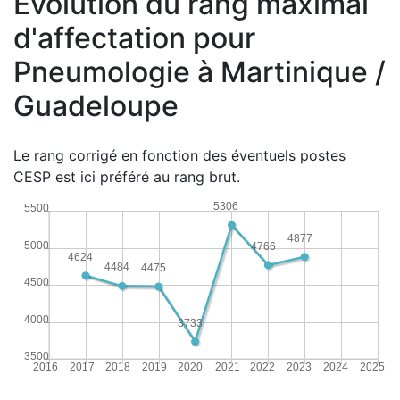
Évolution du rang maximal
d'affectation pour
Pneumologie à Martinique /
Guadeloupe
Le rang corrigé en fonction des éventuels postes
CESP est ici préféré au rang brut.
5306
5500
4877
5000
4766
4624
4484
4475
4500
4000
3733
3500
2016
2017
2018
2019
2020
2021
2022
2023
2024
2025