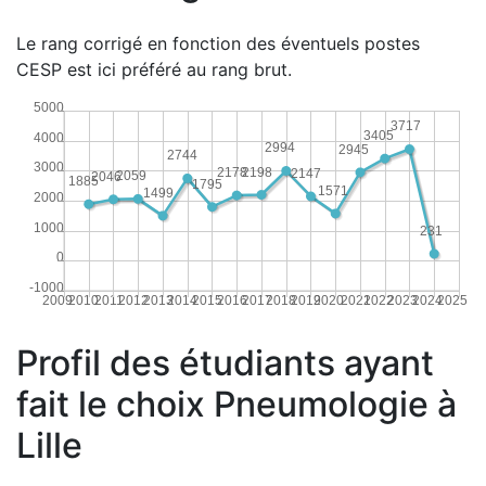
Le rang corrigé en fonction des éventuels postes
CESP est ici préféré au rang brut.
5000
3717
3405
4000
2994
2945
2744
3000
2198
2178
2147
2059
2046
1885
1795
1571
1499
2000
1000
231
0
-1000
2009
2010
2011
2012
2013
2014
2015
2016
2017
2018
2019
2020
2021
2022
2023
2024
2025
Profil des étudiants ayant
fait le choix Pneumologie à
Lille