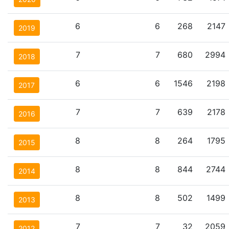
6
6
268
2147
2019
7
7
680
2994
2018
6
6
1546
2198
2017
7
7
639
2178
2016
8
8
264
1795
2015
8
8
844
2744
2014
8
8
502
1499
2013
7
7
32
2059
2012