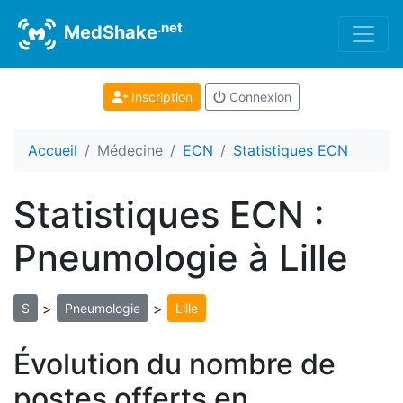
.net
MedShake
Inscription
Connexion
Accueil
Médecine
ECN
Statistiques ECN
Statistiques ECN :
Pneumologie à Lille
>
>
S
Pneumologie
Lille
Évolution du nombre de
postes offerts en