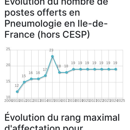
Évolution du nombre de
postes offerts en
Pneumologie en Ile-de-
France (hors CESP)
25
23
19
19
19
19
19
19
19
20
18
18
17
16
16
15
15
12
10
2009
2010
2011
2012
2013
2014
2015
2016
2017
2018
2019
2020
2021
2022
2023
2024
2025
Évolution du rang maximal
d'affectation pour