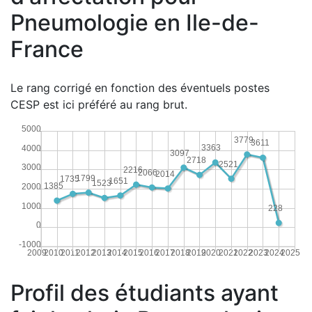
Pneumologie en Ile-de-
France
Le rang corrigé en fonction des éventuels postes
CESP est ici préféré au rang brut.
5000
3779
3611
3363
4000
3097
2718
2521
3000
2216
2066
2014
1799
1735
1651
1523
1385
2000
1000
228
0
-1000
2009
2010
2011
2012
2013
2014
2015
2016
2017
2018
2019
2020
2021
2022
2023
2024
2025
Profil des étudiants ayant