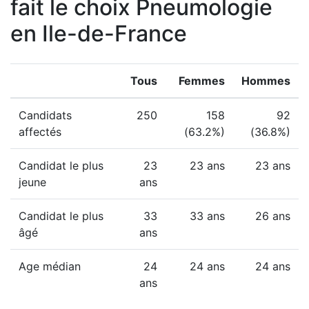
fait le choix Pneumologie
en Ile-de-France
Tous
Femmes
Hommes
Candidats
250
158
92
affectés
(63.2%)
(36.8%)
Candidat le plus
23
23 ans
23 ans
jeune
ans
Candidat le plus
33
33 ans
26 ans
âgé
ans
Age médian
24
24 ans
24 ans
ans