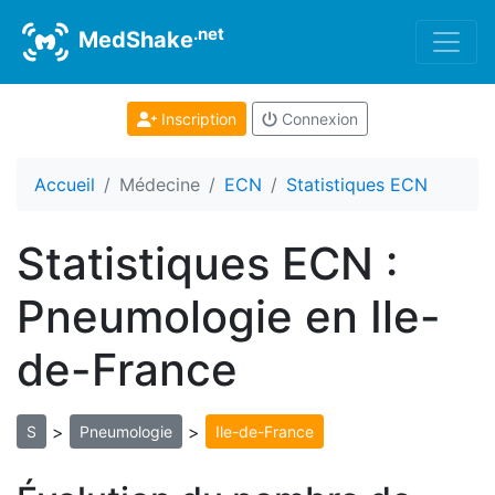
.net
MedShake
Inscription
Connexion
Accueil
Médecine
ECN
Statistiques ECN
Statistiques ECN :
Pneumologie en Ile-
de-France
>
>
S
Pneumologie
Ile-de-France