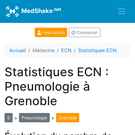
.net
MedShake
Inscription
Connexion
Accueil
Médecine
ECN
Statistiques ECN
Statistiques ECN :
Pneumologie à
Grenoble
>
>
S
Pneumologie
Grenoble