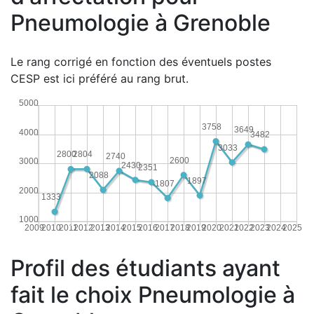
Pneumologie à Grenoble
Le rang corrigé en fonction des éventuels postes
CESP est ici préféré au rang brut.
5000
3758
3649
4000
3482
3033
2804
2800
2740
2600
3000
2430
2351
2088
1897
1807
2000
1333
1000
2009
2010
2011
2012
2013
2014
2015
2016
2017
2018
2019
2020
2021
2022
2023
2024
2025
Profil des étudiants ayant
fait le choix Pneumologie à