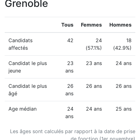
Grenoble
Tous
Femmes
Hommes
Candidats
42
24
18
affectés
(57.1%)
(42.9%)
Candidat le plus
23
23 ans
24 ans
jeune
ans
Candidat le plus
26
26 ans
26 ans
âgé
ans
Age médian
24
24 ans
25 ans
ans
Les âges sont calculés par rapport à la date de prise
de fonction (1er novembre)