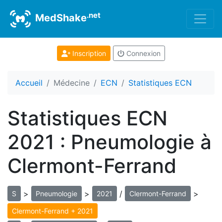
.net
MedShake
Inscription
Connexion
Accueil
Médecine
ECN
Statistiques ECN
Statistiques ECN
2021 : Pneumologie à
Clermont-Ferrand
>
>
/
>
S
Pneumologie
2021
Clermont-Ferrand
Clermont-Ferrand + 2021