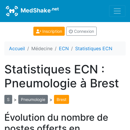
.net
MedShake
Inscription
Connexion
Accueil
Médecine
ECN
Statistiques ECN
Statistiques ECN :
Pneumologie à Brest
>
>
S
Pneumologie
Brest
Évolution du nombre de
postes offerts en