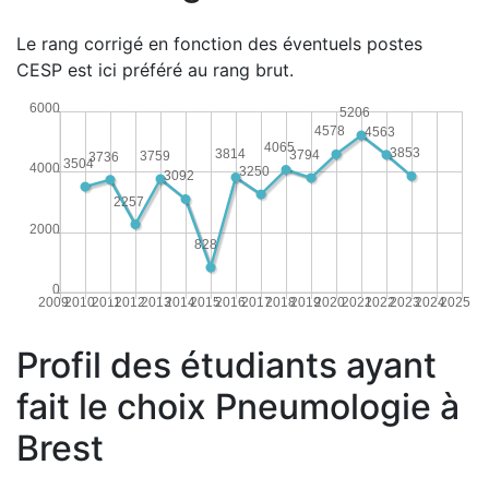
Le rang corrigé en fonction des éventuels postes
CESP est ici préféré au rang brut.
6000
5206
4578
4563
4065
3853
3814
3794
3759
3736
3504
4000
3250
3092
2257
2000
828
0
2009
2010
2011
2012
2013
2014
2015
2016
2017
2018
2019
2020
2021
2022
2023
2024
2025
Profil des étudiants ayant
fait le choix Pneumologie à
Brest