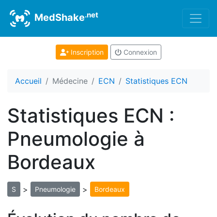
.net
MedShake
Inscription
Connexion
Accueil
Médecine
ECN
Statistiques ECN
Statistiques ECN :
Pneumologie à
Bordeaux
>
>
S
Pneumologie
Bordeaux