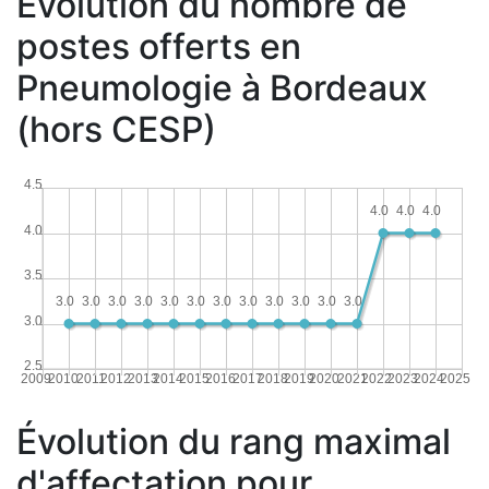
Évolution du nombre de
postes offerts en
Pneumologie à Bordeaux
(hors CESP)
4.5
4.0
4.0
4.0
4.0
3.5
3.0
3.0
3.0
3.0
3.0
3.0
3.0
3.0
3.0
3.0
3.0
3.0
3.0
2.5
2009
2010
2011
2012
2013
2014
2015
2016
2017
2018
2019
2020
2021
2022
2023
2024
2025
Évolution du rang maximal
d'affectation pour