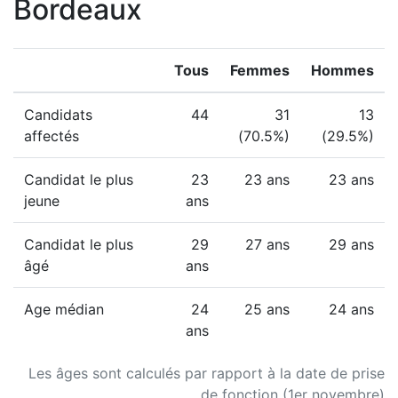
Bordeaux
Tous
Femmes
Hommes
Candidats
44
31
13
affectés
(70.5%)
(29.5%)
Candidat le plus
23
23 ans
23 ans
jeune
ans
Candidat le plus
29
27 ans
29 ans
âgé
ans
Age médian
24
25 ans
24 ans
ans
Les âges sont calculés par rapport à la date de prise
de fonction (1er novembre)