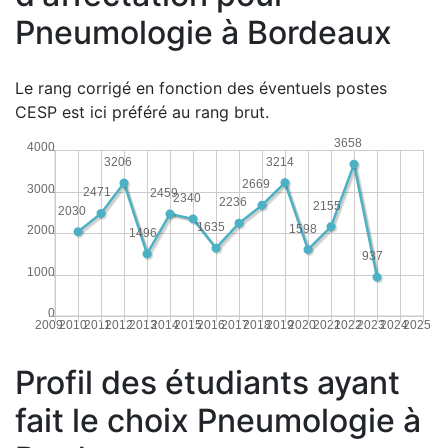
Pneumologie à Bordeaux
Le rang corrigé en fonction des éventuels postes
CESP est ici préféré au rang brut.
3658
4000
3214
3206
2669
3000
2471
2459
2340
2236
2155
2030
1635
1598
2000
1496
937
1000
0
2009
2010
2011
2012
2013
2014
2015
2016
2017
2018
2019
2020
2021
2022
2023
2024
2025
Profil des étudiants ayant
fait le choix Pneumologie à