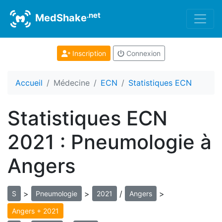
.net
MedShake
Inscription
Connexion
Accueil
Médecine
ECN
Statistiques ECN
Statistiques ECN
2021 : Pneumologie à
Angers
>
>
/
>
S
Pneumologie
2021
Angers
Angers + 2021