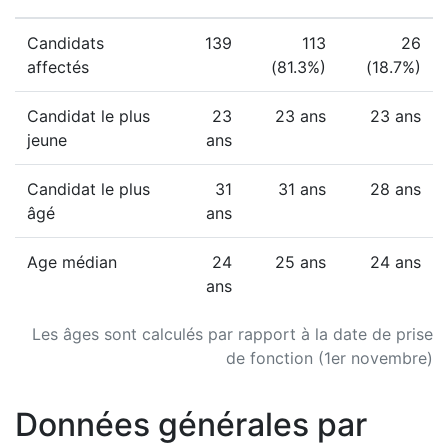
Candidats
139
113
26
affectés
(81.3%)
(18.7%)
Candidat le plus
23
23 ans
23 ans
jeune
ans
Candidat le plus
31
31 ans
28 ans
âgé
ans
Age médian
24
25 ans
24 ans
ans
Les âges sont calculés par rapport à la date de prise
de fonction (1er novembre)
Données générales par