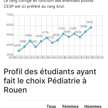
Le rang corrigé en fonction des éventuels postes
CESP est ici préféré au rang brut.
7000
5816
6000
5395
5186
5182
4856
4834
4776
5000
4539
4491
4422
4276
3886
3857
4000
3476
3000
2009
2010
2011
2012
2013
2014
2015
2016
2017
2018
2019
2020
2021
2022
2023
2024
2025
Profil des étudiants ayant
fait le choix Pédiatrie à
Rouen
Tous
Femmes
Hommes