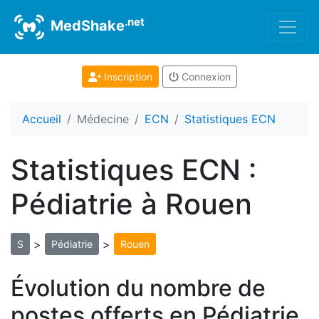
.net
MedShake
Inscription
Connexion
Accueil
Médecine
ECN
Statistiques ECN
Statistiques ECN :
Pédiatrie à Rouen
>
>
S
Pédiatrie
Rouen
Évolution du nombre de
postes offerts en Pédiatrie