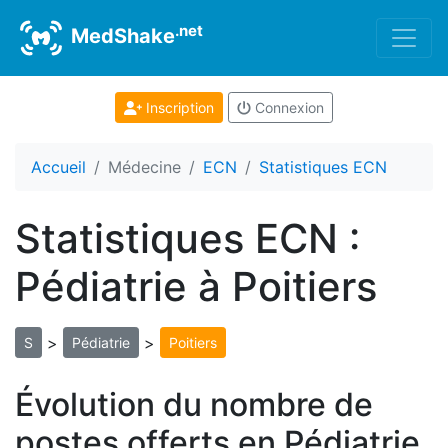
.net
MedShake
Inscription
Connexion
Accueil
Médecine
ECN
Statistiques ECN
Statistiques ECN :
Pédiatrie à Poitiers
>
>
S
Pédiatrie
Poitiers
Évolution du nombre de
postes offerts en Pédiatrie