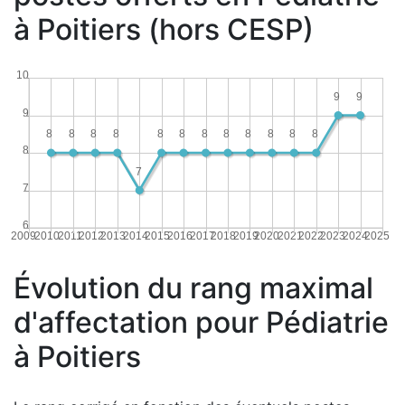
à Poitiers (hors CESP)
10
9
9
9
8
8
8
8
8
8
8
8
8
8
8
8
8
7
7
6
2009
2010
2011
2012
2013
2014
2015
2016
2017
2018
2019
2020
2021
2022
2023
2024
2025
Évolution du rang maximal
d'affectation pour Pédiatrie
à Poitiers