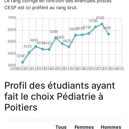
Le rang corrigé en fonction des éventuels postes
CESP est ici préféré au rang brut.
7000
6538
6298
5746
5699
5639
5609
6000
5389
4905
4663
4625
5000
4439
4410
4153
4000
3336
3000
2009
2010
2011
2012
2013
2014
2015
2016
2017
2018
2019
2020
2021
2022
2023
2024
2025
Profil des étudiants ayant
fait le choix Pédiatrie à
Poitiers
Tous
Femmes
Hommes