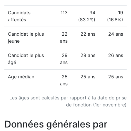
Candidats
113
94
19
affectés
(83.2%)
(16.8%)
Candidat le plus
22
22 ans
24 ans
jeune
ans
Candidat le plus
29
29 ans
26 ans
âgé
ans
Age médian
25
25 ans
25 ans
ans
Les âges sont calculés par rapport à la date de prise
de fonction (1er novembre)
Données générales par