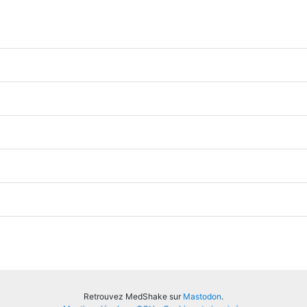
Retrouvez MedShake sur
Mastodon
.